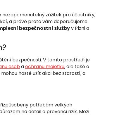
en nezapomenutelný zážitek pro účastníky,
akcí, a právě proto vám doporučujeme
plexní bezpečnostní služby
v Plzni a
h?
ištění bezpečnosti. V tomto prostředí je
anu osob
a
ochranu majetku
, ale také o
 mohou hosté užít akci bez starostí, a
ě přizpůsobeny potřebám velkých
ůrazem na detail a prevenci rizik. Mezi