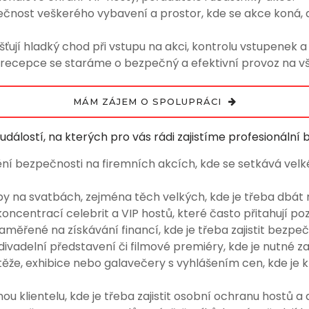
ečnost veškerého vybavení a prostor, kde se akce koná,
šťují hladký chod při vstupu na akci, kontrolu vstupenek a 
recepce se staráme o bezpečný a efektivní provoz na v
MÁM ZÁJEM O SPOLUPRÁCI
událostí, na kterých pro vás rádi zajistíme profesionální 
ění bezpečnosti na firemních akcích, kde se setkává vel
y na svatbách, zejména těch velkých, kde je třeba dbát 
oncentrací celebrit a VIP hostů, které často přitahují poz
aměřené na získávání financí, kde je třeba zajistit bezp
divadelní představení či filmové premiéry, kde je nutné za
ěže, exhibice nebo galavečery s vyhlášením cen, kde je 
ou klientelu, kde je třeba zajistit osobní ochranu hostů a