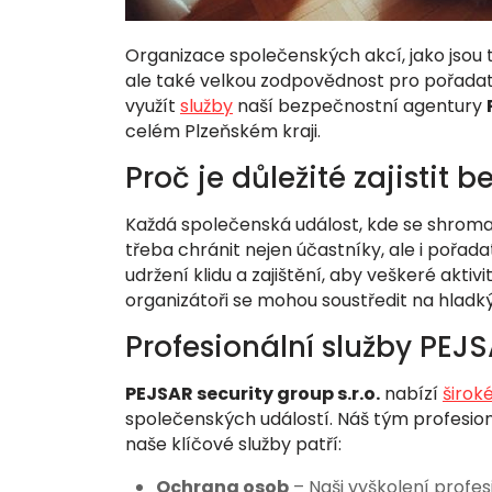
Organizace společenských akcí, jako jsou 
ale také velkou zodpovědnost pro pořadat
využít
služby
naší bezpečnostní agentury
celém Plzeňském kraji.
Proč je důležité zajistit
Každá společenská událost, kde se shromažď
třeba chránit nejen účastníky, ale i pořa
udržení klidu a zajištění, aby veškeré akt
organizátoři se mohou soustředit na hladk
Profesionální služby PEJSA
PEJSAR security group s.r.o.
nabízí
širok
společenských událostí. Náš tým profesioná
naše klíčové služby patří:
Ochrana osob
– Naši vyškolení profes