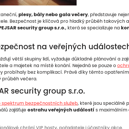
taneční,
plesy, bály nebo gala večery
, představuje nej
ele. Bezpečnost je klíčová pro hladký průběh takových 
PEJSAR security group s.r.o.
, která se specializuje na
kom
 bezpečnost na veřejných událostec
ují větší skupiny lidí, vyžaduje důkladné plánování a zaj
datele a majetek na místě konání. Nejedná se pouze o
ochr
ivity probíhaly bez komplikací. Právě díky těmto opatřením
ý průběh večera.
R security group s.r.o.
é spektrum bezpečnostních služeb
, které jsou speciáln
lů zajišťuje
ostrahu veřejných událostí
s maximálním d
ionálové chrání VIP hosty, pořadatele i účastníky akce.