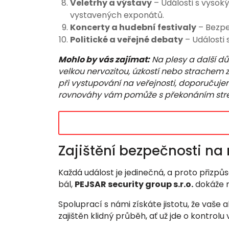
Veletrhy a výstavy
– Události s vysok
vystavených exponátů.
Koncerty a hudební festivaly
– Bezpeč
Politické a veřejné debaty
– Události 
Mohlo by vás zajímat:
Na plesy a další důl
velkou nervozitou, úzkostí nebo strachem
při vystupování na veřejnosti, doporučuj
rovnováhy vám pomůže s překonáním stresu 
Zajištění bezpečnosti na
Každá událost je jedinečná, a proto přizp
bál,
PEJSAR security group s.r.o.
dokáže n
Spoluprací s námi získáte jistotu, že vaš
zajištěn klidný průběh, ať už jde o kontrolu