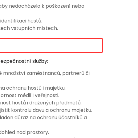
 aby nedocházelo k poškození nebo
identifikaci hostů.
šech vstupních místech.
bezpečnostní služby:
ké množství zaměstnanců, partnerů či
na ochranu hostů i majetku.
ornost médií i veřejnosti.
ečnost hostů i dražených předmětů.
jistit kontrolu davu a ochranu majetku.
kladen důraz na ochranu účastníků a
 dohled nad prostory.