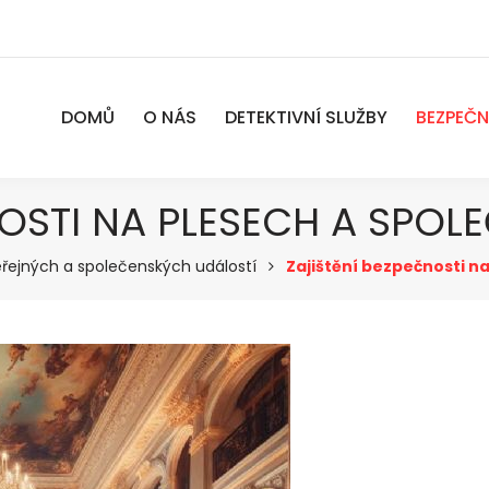
DOMŮ
O NÁS
DETEKTIVNÍ SLUŽBY
BEZPEČN
NOSTI NA PLESECH A SPO
řejných a společenských událostí
Zajištění bezpečnosti n