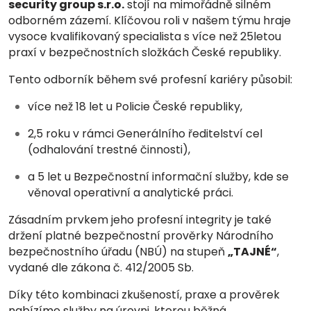
security group s.r.o.
stojí na mimořádně silném
odborném zázemí. Klíčovou roli v našem týmu hraje
vysoce kvalifikovaný specialista s více než 25letou
praxí v bezpečnostních složkách České republiky.
Tento odborník během své profesní kariéry působil:
více než 18 let u Policie České republiky,
2,5 roku v rámci Generálního ředitelství cel
(odhalování trestné činnosti),
a 5 let u Bezpečnostní informační služby, kde se
věnoval operativní a analytické práci.
Zásadním prvkem jeho profesní integrity je také
držení platné bezpečnostní prověrky Národního
bezpečnostního úřadu (NBÚ) na stupeň
„TAJNÉ“
,
vydané dle zákona č. 412/2005 Sb.
Díky této kombinaci zkušeností, praxe a prověrek
nabízíme služby na úrovni, kterou běžná