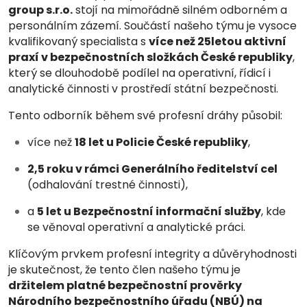
group s.r.o.
stojí na mimořádně silném odborném a
personálním zázemí. Součástí našeho týmu je vysoce
kvalifikovaný specialista s
více než 25letou aktivní
praxí v bezpečnostních složkách České republiky
,
který se dlouhodobě podílel na operativní, řídicí i
analytické činnosti v prostředí státní bezpečnosti.
Tento odborník během své profesní dráhy působil:
více než
18 let u Policie České republiky
,
2,5 roku v rámci Generálního ředitelství cel
(odhalování trestné činnosti),
a
5 let u Bezpečnostní informační služby
, kde
se věnoval operativní a analytické práci.
Klíčovým prvkem profesní integrity a důvěryhodnosti
je skutečnost, že tento člen našeho týmu je
držitelem platné bezpečnostní prověrky
Národního bezpečnostního úřadu (NBÚ) na